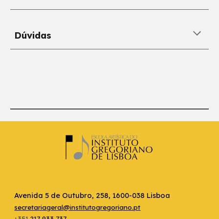
Dúvidas
Avenida 5 de Outubro, 258, 1600-038 Lisboa
secretariageral@institutogregoriano.pt
+351
217 933 737