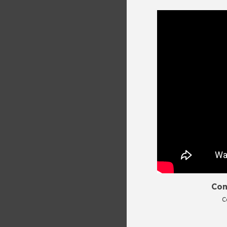
Con
C