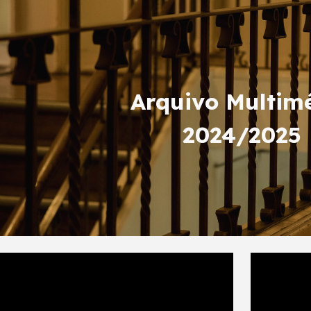
ip to main content
Skip to navigat
Arquivo Multim
202
4
/202
5