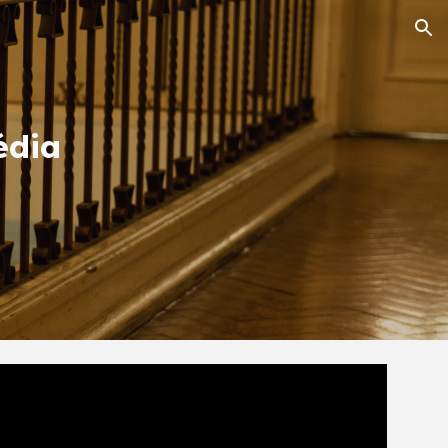
ion
édia