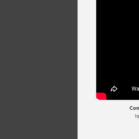
Con
Ig