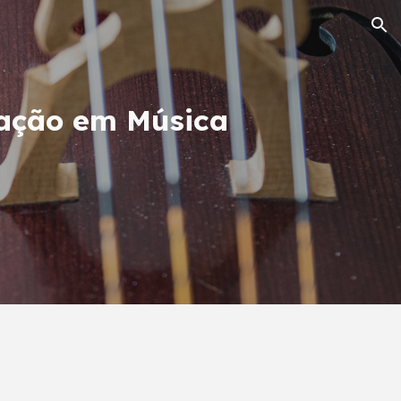
ion
iação em Música