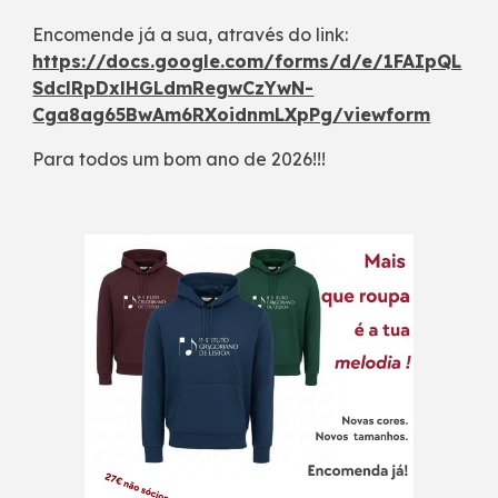
Encomende já a sua, através do link:
https://docs.google.com/forms/d/e/1FAIpQL
SdclRpDxlHGLdmRegwCzYwN-
Cga8ag65BwAm6RXoidnmLXpPg/viewform
Para todos um bom ano de 2026!!!